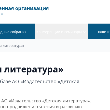
енная организация
"
одные собрания
Конференции и семинары
Наши и
я литература»
я литература»
 базе АО «Издательство «Детская
е АО «Издательство «Детская литература».
и по продвижению чтения и развитию