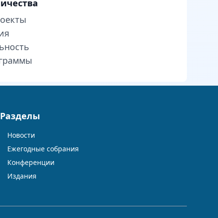
ничества
роекты
ия
льность
граммы
Разделы
Новости
Ежегодные собрания
Конференции
Издания