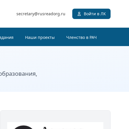
secretary@rusreadorg.ru
Войти в ЛК
здания
Наши проекты
Членство в РАЧ
образования,