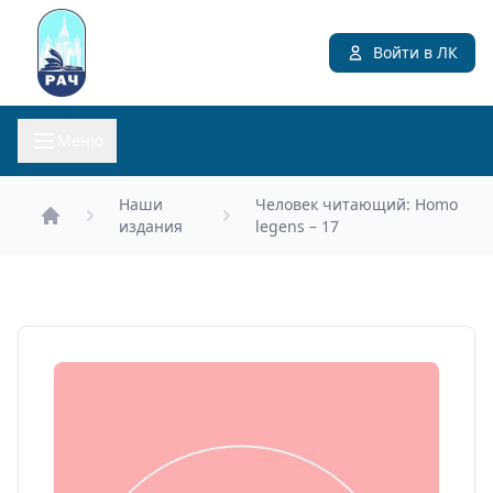
Войти в ЛК
Меню
Наши
Человек читающий: Homo
издания
legens – 17
Главная