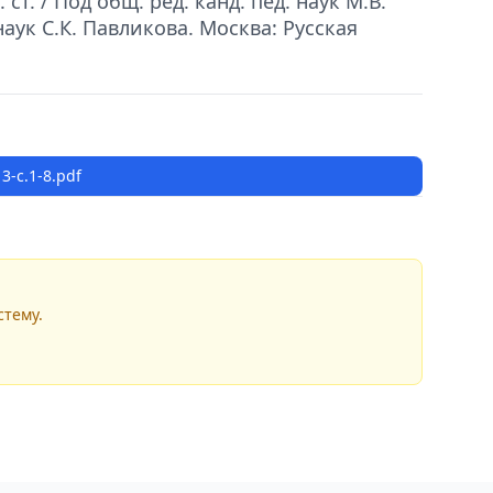
т. / Под общ. ред. канд. пед. наук М.В.
наук С.К. Павликова. Москва: Русская
3-с.1-8.pdf
стему.